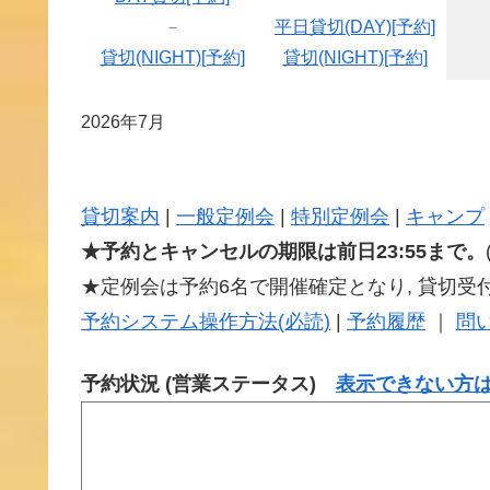
－
平日貸切(DAY)
[予約]
貸切(NIGHT)
[予約]
貸切(NIGHT)
[予約]
2026年7月
貸切案内
|
一般定例会
|
特別定例会
|
キャンプ
★予約とキャンセルの期限は前日23:55まで。
★定例会は予約6名で開催確定となり, 貸切受
予約システム操作方法(必読)
|
予約履歴
｜
問
予約状況 (営業ステータス)
表示できない方