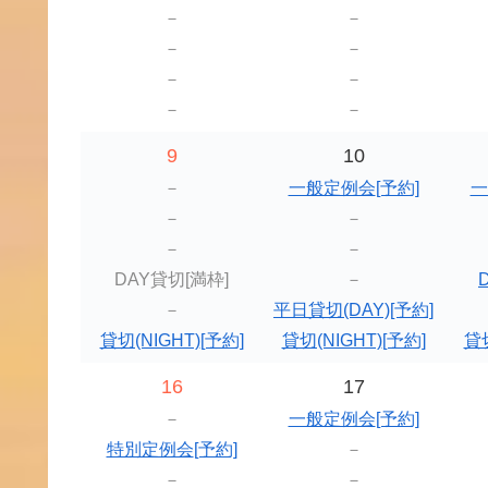
－
－
－
－
－
－
－
－
9
10
－
一般定例会
[予約]
一
－
－
－
－
DAY貸切
[満枠]
－
－
平日貸切(DAY)
[予約]
貸切(NIGHT)
[予約]
貸切(NIGHT)
[予約]
貸切
16
17
－
一般定例会
[予約]
特別定例会
[予約]
－
－
－