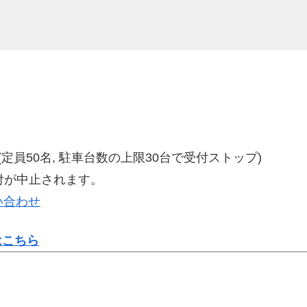
(定員50名, 駐車台数の上限30台で受付ストップ)
付が中止されます。
い合わせ
はこちら