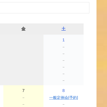
金
土
1
－
－
－
－
－
－
7
8
－
一般定例会
[予約]
－
－