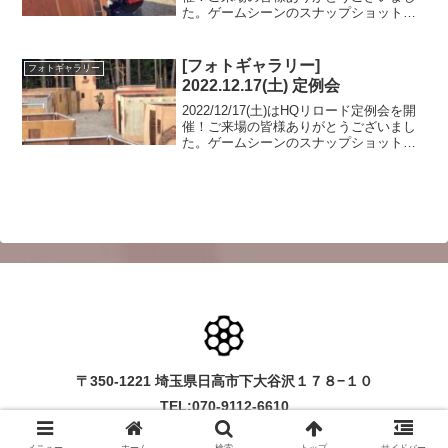
た。ゲームシーンのスナップショットを
フォトギャラリーにUPしましたのでご覧
ください。また次回のご来場をお待ちし
ております。フォトアルバムをみる
[フォトギャラリー]
フォトギャラリー
(Google...
2022.12.17(土) 定例会
2022/12/17(土)はHQリロード定例会を開
催！ご来場の皆様ありがとうございまし
た。ゲームシーンのスナップショットを
フォトギャラリーにUPしましたのでご覧
ください。次回のご来場をお待ちしてお
ります。フォトアルバムをみる(Google ...
〒350-1221 埼玉県日高市下大谷沢１７８−１０
TEL:070-9112-6610
©2022 HQ-RELOAD.