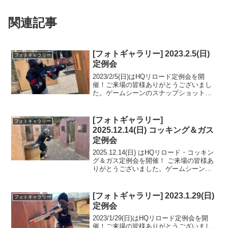
関連記事
[フォトギャラリー] 2023.2.5(日)
フォトギャラリー
定例会
2023/2/5(日)はHQリロード定例会を開
催！ご来場の皆様ありがとうございまし
た。ゲームシーンのスナップショットを
フォトギャラリーにUPしましたのでご覧
ください。また次回のご来場をお待ちし
ております。フォトアルバムをみる
[フォトギャラリー]
フォトギャラリー
(Google ...
2025.12.14(日) コッキング＆ガス
定例会
2025.12.14(日) はHQリロード・コッキン
グ＆ガス定例会を開催！ ご来場の皆様あ
りがとうございました。ゲームシーンの
スナップショットをフォトギャラリーに
UPしましたのでご覧ください。また次回
のご来場をお待ちしております。フォト
[フォトギャラリー] 2023.1.29(日)
フォトギャラリー
アル...
定例会
2023/1/29(日)はHQリロード定例会を開
催！ご来場の皆様ありがとうございまし