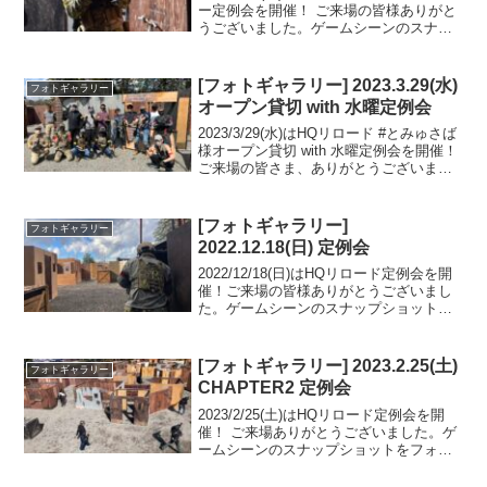
ー定例会を開催！ ご来場の皆様ありがと
うございました。ゲームシーンのスナッ
プショットをフォトギャラリーにUPしま
したのでご覧ください。フォトアルバム
をみる(Google Photo)
[フォトギャラリー] 2023.3.29(水)
フォトギャラリー
オープン貸切 with 水曜定例会
2023/3/29(水)はHQリロード #とみゅさば
様オープン貸切 with 水曜定例会を開催！
ご来場の皆さま、ありがとうございまし
た。ゲームシーンのスナップショットを
フォトギャラリーにUPしましたのでご覧
ください。また次回のご来場をお待ち...
[フォトギャラリー]
フォトギャラリー
2022.12.18(日) 定例会
2022/12/18(日)はHQリロード定例会を開
催！ご来場の皆様ありがとうございまし
た。ゲームシーンのスナップショットを
フォトギャラリーにUPしましたのでご覧
ください。次回のご来場をお待ちしてお
ります。フォトアルバムをみる(Google ...
[フォトギャラリー] 2023.2.25(土)
フォトギャラリー
CHAPTER2 定例会
2023/2/25(土)はHQリロード定例会を開
催！ ご来場ありがとうございました。ゲ
ームシーンのスナップショットをフォト
ギャラリーにUPしましたのでご覧くださ
い。また次回のご来場をお待ちしており