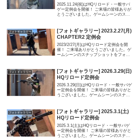
2025.11.24(祝)はHQリロード・一般サバ
ゲー定例会を開催！ ご来場の皆様ありが
とうございました。ゲームシーンのスナ
ップショットをフォトギャラリーにUPし
ましたのでご覧ください。フォトアルバ
ムをみる(Google Photo)
[フォトギャラリー] 2023.2.27(月)
フォトギャラリー
CHAPTER2 定例会
2023/2/27(月)はHQリロード定例会を開
催！ ご来場ありがとうございました。ゲ
ームシーンのスナップショットをフォト
ギャラリーにUPしましたのでご覧くださ
い。また次回のご来場をお待ちしており
ます。フォトアルバムをみる(Google P...
[フォトギャラリー] 2026.3.29(日)
フォトギャラリー
HQリロード定例会
2026.3.29(日)はHQリロード・一般サバゲ
ー定例会を開催！ ご来場の皆様ありがと
うございました。ゲームシーンのスナッ
プショットをフォトギャラリーにUPしま
したのでご覧ください。フォトアルバム
をみる(Google Photo)
[フォトギャラリー] 2025.3.1(土)
フォトギャラリー
HQリロード定例会
2025.3.1(土)はHQリロード・一般サバゲ
ー定例会を開催！ ご来場の皆様ありがと
うございました。ゲームシーンのスナッ