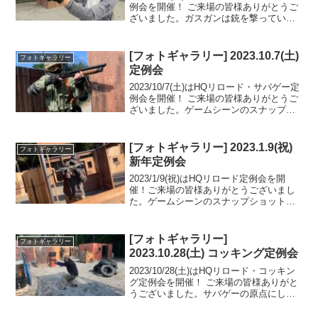
例会を開催！ ご来場の皆様ありがとうご
ざいました。ガスガンは銃を撃っている
感があって、本当に楽しいものですねゲ
ームシーンのスナップショットをフォト
ギャラリーにUPしましたのでご覧くださ
[フォトギャラリー] 2023.10.7(土)
フォトギャラリー
い。ま...
定例会
2023/10/7(土)はHQリロード・サバゲー定
例会を開催！ ご来場の皆様ありがとうご
ざいました。ゲームシーンのスナップシ
ョットをフォトギャラリーにUPしました
のでご覧ください。また次回のご来場を
お待ちしております。フォトアルバムを
[フォトギャラリー] 2023.1.9(祝)
フォトギャラリー
みる(...
新年定例会
2023/1/9(祝)はHQリロード定例会を開
催！ご来場の皆様ありがとうございまし
た。ゲームシーンのスナップショットを
フォトギャラリーにUPしましたのでご覧
ください。また次回のご来場をお待ちし
ております。フォトアルバムをみる
[フォトギャラリー]
フォトギャラリー
(Google ...
2023.10.28(土) コッキング定例会
2023/10/28(土)はHQリロード・コッキン
グ定例会を開催！ ご来場の皆様ありがと
うございました。サバゲーの原点にして
究極！？のコッキング限定戦縦横無尽
に、駆けて隠れて狙撃して楽しんで頂け