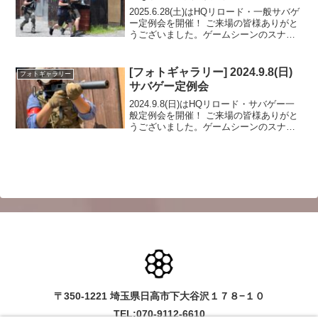
2025.6.28(土)はHQリロード・一般サバゲ
ー定例会を開催！ ご来場の皆様ありがと
うございました。ゲームシーンのスナッ
プショットをフォトギャラリーにUPしま
したのでご覧ください。フォトアルバム
をみる(Google Photo)
[フォトギャラリー] 2024.9.8(日)
フォトギャラリー
サバゲー定例会
2024.9.8(日)はHQリロード・サバゲー一
般定例会を開催！ ご来場の皆様ありがと
うございました。ゲームシーンのスナッ
プショットをフォトギャラリーにUPしま
したのでご覧ください。また次回のご来
場をお待ちしております。フォトアルバ
ムをみる...
〒350-1221 埼玉県日高市下大谷沢１７８−１０
TEL:070-9112-6610