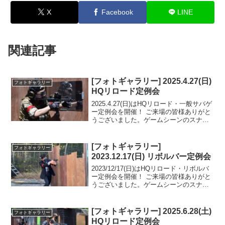
X
Facebook
LINE
関連記事
[フォトギャラリー] 2025.4.27(日)
フォトギャラリー
HQリロード定例会
2025.4.27(日)はHQリロード・一般サバゲ
ー定例会を開催！ ご来場の皆様ありがと
うございました。ゲームシーンのスナッ
プショットをフォトギャラリーにUPしま
したのでご覧ください。フォトアルバム
をみる(Google Photo)
[フォトギャラリー]
フォトギャラリー
2023.12.17(日) リボルバー定例会
2023/12/17(日)はHQリロード・リボルバ
ー定例会を開催！ ご来場の皆様ありがと
うございました。ゲームシーンのスナッ
プショットをフォトギャラリーにUPしま
したのでご覧ください。また次回のご来
場をお待ちしております。フォトアルバ
[フォトギャラリー] 2025.6.28(土)
フォトギャラリー
ムをみ...
HQリロード定例会