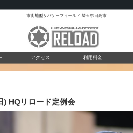
市街地型サバゲーフィールド 埼玉県日高市
ー
アクセス
利用料金
9(日) HQリロード定例会