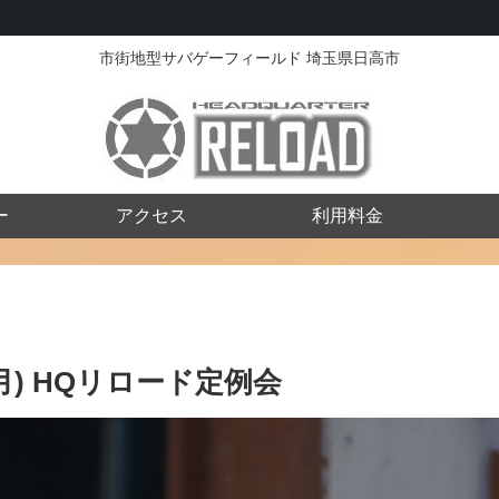
市街地型サバゲーフィールド 埼玉県日高市
ー
アクセス
利用料金
5(月) HQリロード定例会