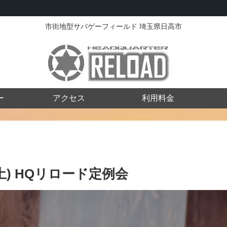
市街地型サバゲーフィールド 埼玉県日高市
ー
アクセス
利用料金
7(土) HQリロード定例会