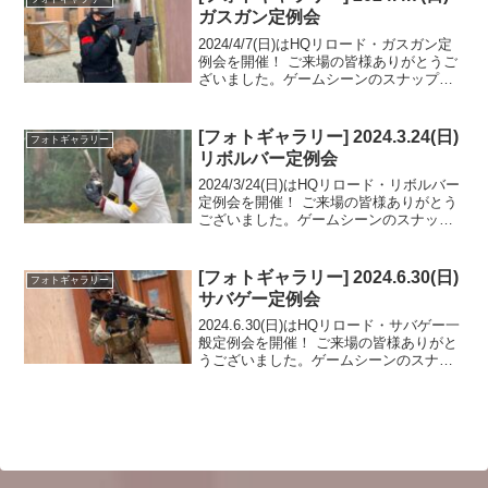
ガスガン定例会
2024/4/7(日)はHQリロード・ガスガン定
例会を開催！ ご来場の皆様ありがとうご
ざいました。ゲームシーンのスナップシ
ョットをフォトギャラリーにUPしました
のでご覧ください。また次回のご来場を
お待ちしております。フォトアルバムを
[フォトギャラリー] 2024.3.24(日)
フォトギャラリー
みる(G...
リボルバー定例会
2024/3/24(日)はHQリロード・リボルバー
定例会を開催！ ご来場の皆様ありがとう
ございました。ゲームシーンのスナップ
ショットをフォトギャラリーにUPしまし
たのでご覧ください。また次回のご来場
をお待ちしております。フォトアルバム
[フォトギャラリー] 2024.6.30(日)
フォトギャラリー
をみる...
サバゲー定例会
2024.6.30(日)はHQリロード・サバゲー一
般定例会を開催！ ご来場の皆様ありがと
うございました。ゲームシーンのスナッ
プショットをフォトギャラリーにUPしま
したのでご覧ください。また次回のご来
場をお待ちしております。フォトアルバ
ムをみ...