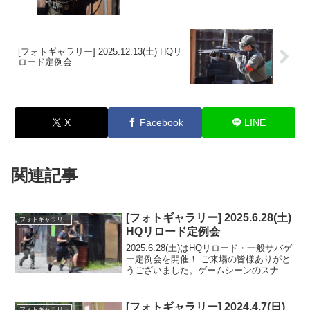
[フォトギャラリー] 2025.12.13(土) HQリ
ロード定例会
X
Facebook
LINE
関連記事
[フォトギャラリー] 2025.6.28(土)
フォトギャラリー
HQリロード定例会
2025.6.28(土)はHQリロード・一般サバゲ
ー定例会を開催！ ご来場の皆様ありがと
うございました。ゲームシーンのスナッ
プショットをフォトギャラリーにUPしま
したのでご覧ください。フォトアルバム
をみる(Google Photo)
[フォトギャラリー] 2024.4.7(日)
フォトギャラリー