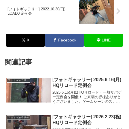
[フォトギャラリー] 2022.10.30(日)
LOAD0 定例会
X
Facebook
LINE
関連記事
[フォトギャラリー] 2025.6.16(月)
フォトギャラリー
HQリロード定例会
2025.6.16(月)はHQリロード・一般サバゲ
ー定例会を開催！ ご来場の皆様ありがと
うございました。ゲームシーンのスナッ
プショットをフォトギャラリーにUPしま
したのでご覧ください。フォトアルバム
をみる(Google Photo)
[フォトギャラリー] 2026.2.23(祝)
フォトギャラリー
HQリロード定例会