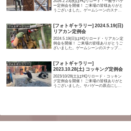
2026.2.23(祝)はHQリロード・一般サバゲ
ー定例会を開催！ ご来場の皆様ありがと
うございました。ゲームシーンのスナッ
プショットをフォトギャラリーにUPしま
したのでご覧ください。フォトアルバム
をみる(Google Photo)
[フォトギャラリー] 2024.5.19(日)
フォトギャラリー
リアカン定例会
2024.5.19(日)はHQリロード・リアカン定
例会を開催！ ご来場の皆様ありがとうご
ざいました。ゲームシーンのスナップシ
ョットをフォトギャラリーにUPしました
のでご覧ください。また次回のご来場を
お待ちしております。フォトアルバムを
[フォトギャラリー]
フォトギャラリー
みる(...
2023.10.28(土) コッキング定例会
2023/10/28(土)はHQリロード・コッキン
グ定例会を開催！ ご来場の皆様ありがと
うございました。サバゲーの原点にして
究極！？のコッキング限定戦縦横無尽
に、駆けて隠れて狙撃して楽しんで頂け
ましたでしょうか？来月も開催致します
ゲームシー...