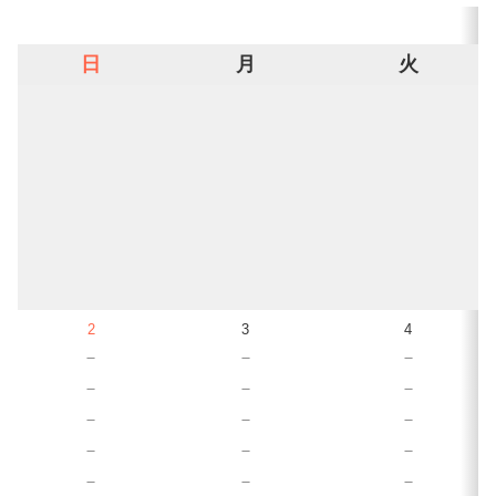
日
月
火
2
3
4
－
－
－
－
－
－
－
－
－
－
－
－
－
－
－