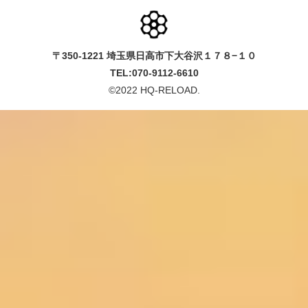
〒350-1221 埼玉県日高市下大谷沢１７８−１０
TEL:070-9112-6610
©2022 HQ-RELOAD.