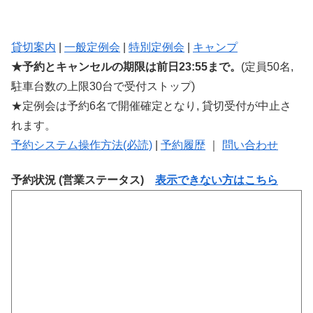
貸切案内
|
一般定例会
|
特別定例会
|
キャンプ
★予約とキャンセルの期限は前日23:55まで。
(定員50名,
駐車台数の上限30台で受付ストップ)
★定例会は予約6名で開催確定となり, 貸切受付が中止さ
れます。
予約システム操作方法(必読)
|
予約履歴
｜
問い合わせ
予約状況 (営業ステータス)
表示できない方はこちら