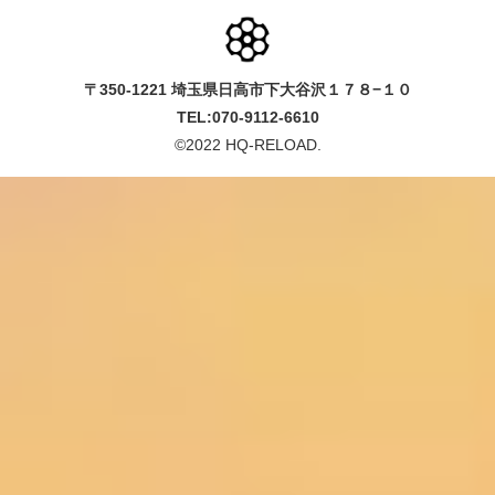
〒350-1221 埼玉県日高市下大谷沢１７８−１０
TEL:070-9112-6610
©2022 HQ-RELOAD.