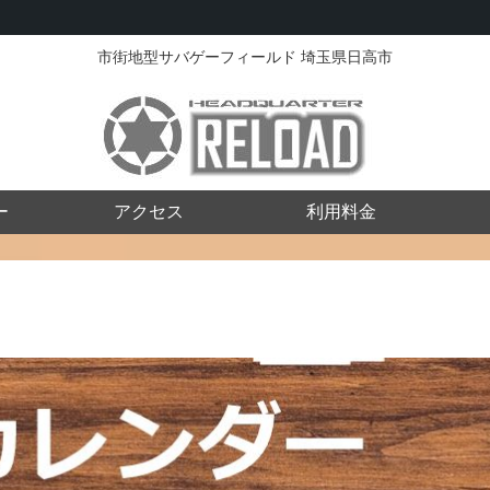
市街地型サバゲーフィールド 埼玉県日高市
ー
アクセス
利用料金