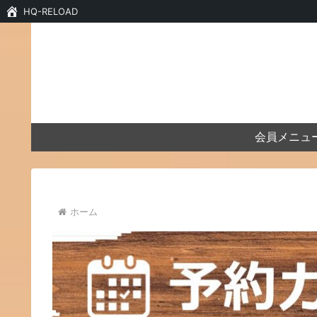
HQ-RELOAD
会員メニュ
ホーム