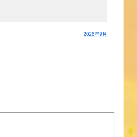
2026年9月