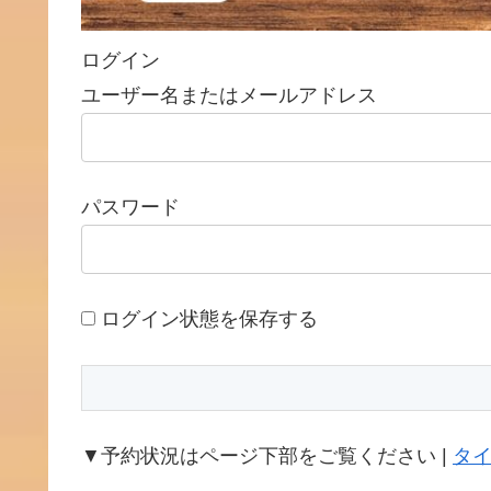
ログイン
ユーザー名またはメールアドレス
パスワード
ログイン状態を保存する
▼予約状況はページ下部をご覧ください |
タ