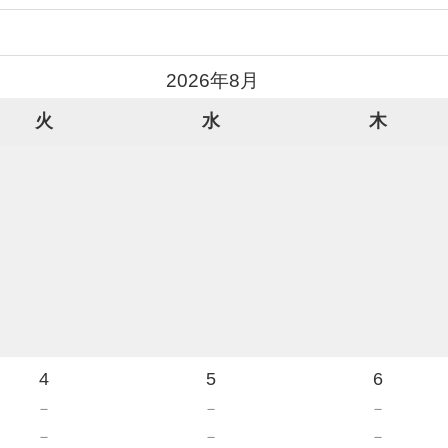
2026年8月
火
水
木
4
5
6
－
－
－
－
－
－