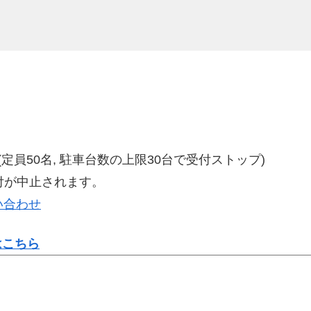
(定員50名, 駐車台数の上限30台で受付ストップ)
付が中止されます。
い合わせ
はこちら