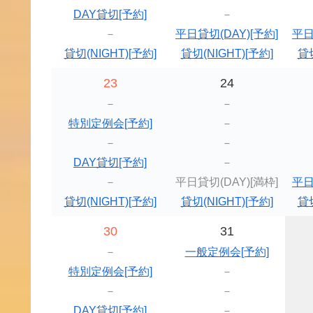
DAY貸切
[予約]
－
－
平日貸切(DAY)
[予約]
平日
貸切(NIGHT)
[予約]
貸切(NIGHT)
[予約]
貸切
23
24
－
－
特別定例会
[予約]
－
－
－
DAY貸切
[予約]
－
－
平日貸切(DAY)
[満枠]
平日
貸切(NIGHT)
[予約]
貸切(NIGHT)
[予約]
貸切
30
31
－
一般定例会
[予約]
特別定例会
[予約]
－
－
－
DAY貸切
[予約]
－