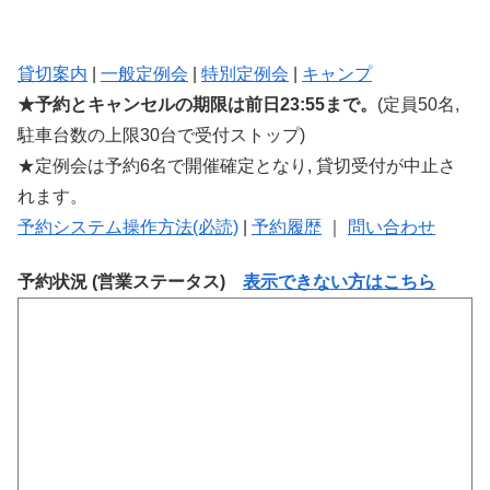
貸切案内
|
一般定例会
|
特別定例会
|
キャンプ
★予約とキャンセルの期限は前日23:55まで。
(定員50名,
駐車台数の上限30台で受付ストップ)
★定例会は予約6名で開催確定となり, 貸切受付が中止さ
れます。
予約システム操作方法(必読)
|
予約履歴
｜
問い合わせ
予約状況 (営業ステータス)
表示できない方はこちら