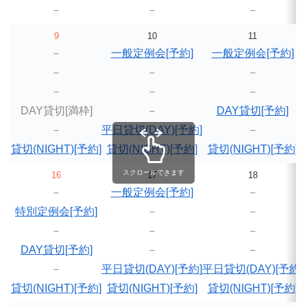
－
－
－
9
10
11
－
一般定例会
[予約]
一般定例会
[予約]
－
－
－
－
－
－
DAY貸切
[満枠]
－
DAY貸切
[予約]
－
平日貸切(DAY)
[予約]
－
貸切(NIGHT)
[予約]
貸切(NIGHT)
[予約]
貸切(NIGHT)
[予約]
スクロールできます
16
17
18
－
一般定例会
[予約]
－
特別定例会
[予約]
－
－
－
－
－
DAY貸切
[予約]
－
－
－
平日貸切(DAY)
[予約]
平日貸切(DAY)
[予約]
貸切(NIGHT)
[予約]
貸切(NIGHT)
[予約]
貸切(NIGHT)
[予約]