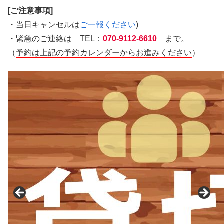
[ご注意事項]
・当日キャンセルは
ご一報ください
)
・緊急のご連絡は TEL：
070-9112-6610
まで。
（
予約は上記の予約カレンダーからお進みください
）