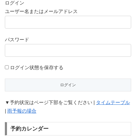
ログイン
ユーザー名またはメールアドレス
パスワード
ログイン状態を保存する
▼予約状況はページ下部をご覧ください |
タイムテーブル
|
雨予報の場合
予約カレンダー