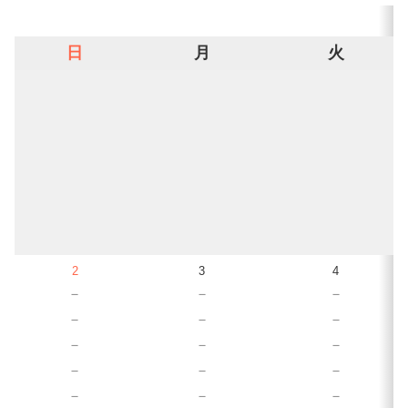
日
月
火
2
3
4
－
－
－
－
－
－
－
－
－
－
－
－
－
－
－