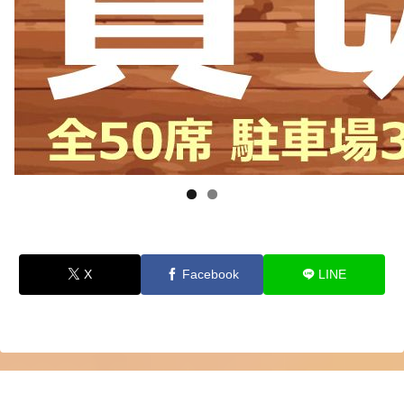
X
Facebook
LINE