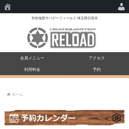
HQ-RELOAD
市街地型サバゲーフィールド 埼玉県日高市
会員メニュー
アクセス
利用料金
予約
ホーム