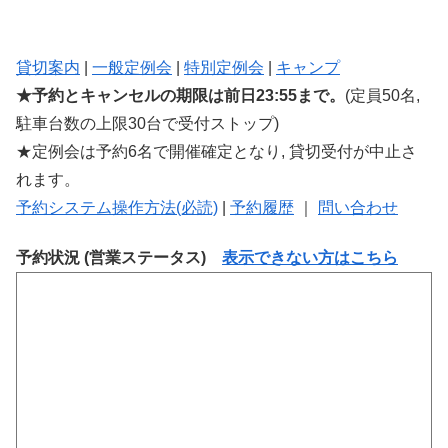
貸切案内
|
一般定例会
|
特別定例会
|
キャンプ
★予約とキャンセルの期限は前日23:55まで。
(定員50名,
駐車台数の上限30台で受付ストップ)
★定例会は予約6名で開催確定となり, 貸切受付が中止さ
れます。
予約システム操作方法(必読)
|
予約履歴
｜
問い合わせ
予約状況 (営業ステータス)
表示できない方はこちら