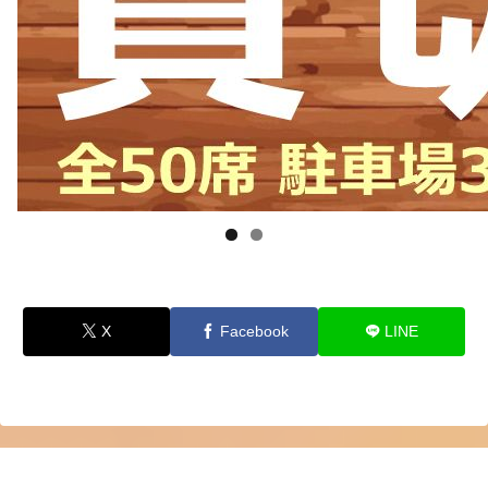
X
Facebook
LINE