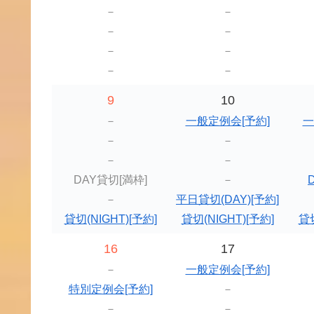
－
－
－
－
－
－
－
－
9
10
－
一般定例会
[予約]
一
－
－
－
－
DAY貸切
[満枠]
－
－
平日貸切(DAY)
[予約]
貸切(NIGHT)
[予約]
貸切(NIGHT)
[予約]
貸切
16
17
－
一般定例会
[予約]
特別定例会
[予約]
－
－
－