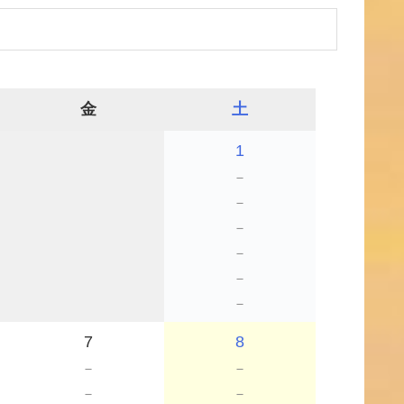
金
土
1
－
－
－
－
－
－
7
8
－
－
－
－