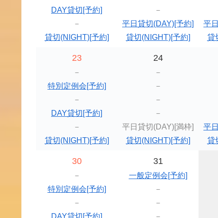
DAY貸切
[予約]
－
－
平日貸切(DAY)
[予約]
平日
貸切(NIGHT)
[予約]
貸切(NIGHT)
[予約]
貸切
23
24
－
－
特別定例会
[予約]
－
－
－
DAY貸切
[予約]
－
－
平日貸切(DAY)
[満枠]
平日
貸切(NIGHT)
[予約]
貸切(NIGHT)
[予約]
貸切
30
31
－
一般定例会
[予約]
特別定例会
[予約]
－
－
－
DAY貸切
[予約]
－