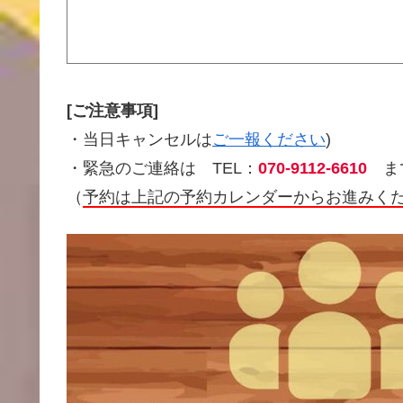
[ご注意事項]
・当日キャンセルは
ご一報ください
)
・緊急のご連絡は TEL：
070-9112-6610
ま
（
予約は上記の予約カレンダーからお進みく