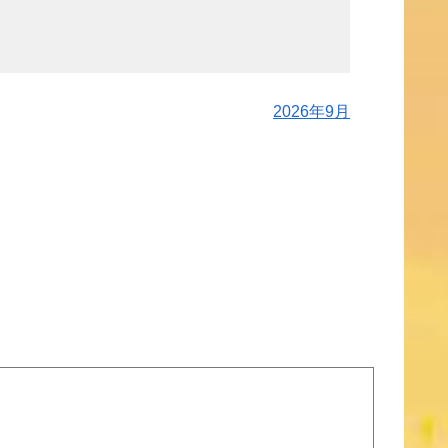
2026年9月