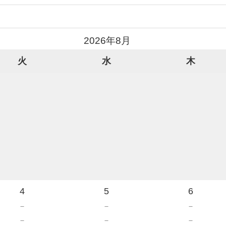
2026年8月
火
水
木
4
5
6
－
－
－
－
－
－