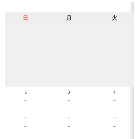
日
月
火
2
3
4
－
－
－
－
－
－
－
－
－
－
－
－
－
－
－