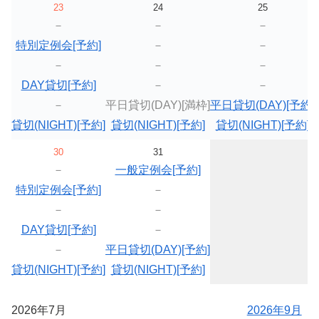
23
24
25
－
－
－
特別定例会
[予約]
－
－
－
－
－
DAY貸切
[予約]
－
－
－
平日貸切(DAY)
[満枠]
平日貸切(DAY)
[予約]
貸切(NIGHT)
[予約]
貸切(NIGHT)
[予約]
貸切(NIGHT)
[予約]
30
31
－
一般定例会
[予約]
特別定例会
[予約]
－
－
－
DAY貸切
[予約]
－
－
平日貸切(DAY)
[予約]
貸切(NIGHT)
[予約]
貸切(NIGHT)
[予約]
2026年7月
2026年9月