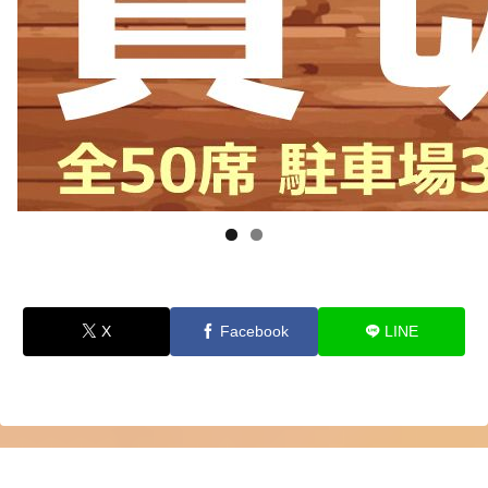
X
Facebook
LINE