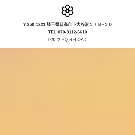
〒350-1221 埼玉県日高市下大谷沢１７８−１０
TEL:070-9112-6610
©2022 HQ-RELOAD.