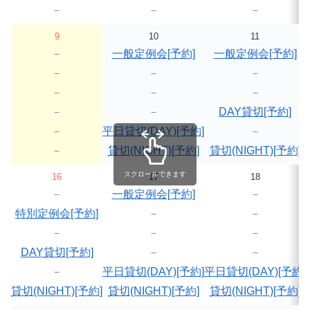
－
－
－
9
10
11
－
一般定例会
[予約]
一般定例会
[予約]
－
－
－
－
－
－
－
－
DAY貸切
[予約]
－
平日貸切(DAY)
[予約]
－
－
貸切(NIGHT)
[予約]
貸切(NIGHT)
[予約]
スクロールできます
16
17
18
－
一般定例会
[予約]
－
特別定例会
[予約]
－
－
－
－
－
DAY貸切
[予約]
－
－
－
平日貸切(DAY)
[予約]
平日貸切(DAY)
[予約]
貸切(NIGHT)
[予約]
貸切(NIGHT)
[予約]
貸切(NIGHT)
[予約]