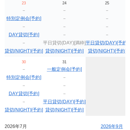
23
24
25
－
－
－
特別定例会
[予約]
－
－
－
－
－
DAY貸切
[予約]
－
－
－
平日貸切(DAY)
[満枠]
平日貸切(DAY)
[予約]
貸切(NIGHT)
[予約]
貸切(NIGHT)
[予約]
貸切(NIGHT)
[予約]
30
31
－
一般定例会
[予約]
特別定例会
[予約]
－
－
－
DAY貸切
[予約]
－
－
平日貸切(DAY)
[予約]
貸切(NIGHT)
[予約]
貸切(NIGHT)
[予約]
2026年7月
2026年9月