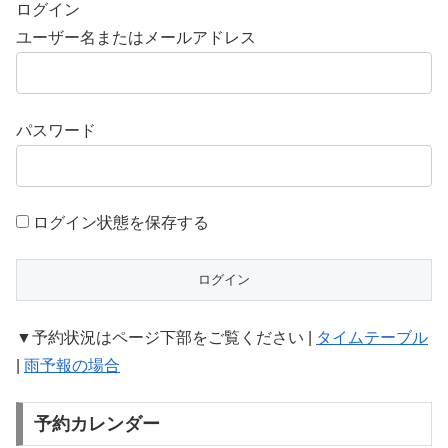
ログイン
ユーザー名またはメールアドレス
パスワード
ログイン状態を保存する
▼予約状況はページ下部をご覧ください |
タイムテーブル
|
雨予報の場合
予約カレンダー