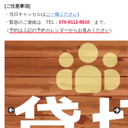
[ご注意事項]
・当日キャンセルは
ご一報ください
)
・緊急のご連絡は TEL：
070-9112-6610
まで。
（
予約は上記の予約カレンダーからお進みください
）