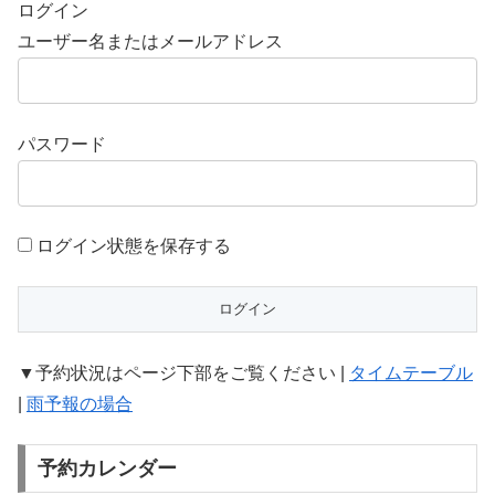
ログイン
ユーザー名またはメールアドレス
パスワード
ログイン状態を保存する
▼予約状況はページ下部をご覧ください |
タイムテーブル
|
雨予報の場合
予約カレンダー