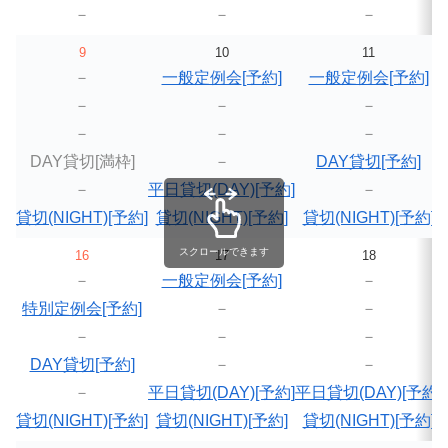
－
－
－
9
10
11
－
一般定例会
[予約]
一般定例会
[予約]
－
－
－
－
－
－
DAY貸切
[満枠]
－
DAY貸切
[予約]
－
平日貸切(DAY)
[予約]
－
貸切(NIGHT)
[予約]
貸切(NIGHT)
[予約]
貸切(NIGHT)
[予約]
スクロールできます
16
17
18
－
一般定例会
[予約]
－
特別定例会
[予約]
－
－
－
－
－
DAY貸切
[予約]
－
－
－
平日貸切(DAY)
[予約]
平日貸切(DAY)
[予約]
貸切(NIGHT)
[予約]
貸切(NIGHT)
[予約]
貸切(NIGHT)
[予約]