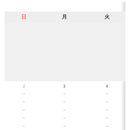
日
月
火
2
3
4
－
－
－
－
－
－
－
－
－
－
－
－
－
－
－