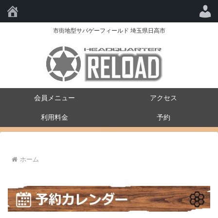
HQ-RELOAD
市街地型サバゲーフィールド 埼玉県日高市
会員メニュー
アクセス
利用料金
予約
ホーム