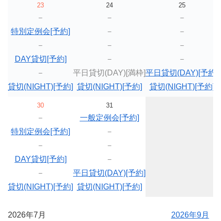
23
24
25
－
－
－
特別定例会
[予約]
－
－
－
－
－
DAY貸切
[予約]
－
－
－
平日貸切(DAY)
[満枠]
平日貸切(DAY)
[予約]
貸切(NIGHT)
[予約]
貸切(NIGHT)
[予約]
貸切(NIGHT)
[予約]
30
31
－
一般定例会
[予約]
特別定例会
[予約]
－
－
－
DAY貸切
[予約]
－
－
平日貸切(DAY)
[予約]
貸切(NIGHT)
[予約]
貸切(NIGHT)
[予約]
2026年7月
2026年9月