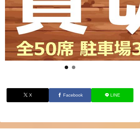
X
Facebook
LINE