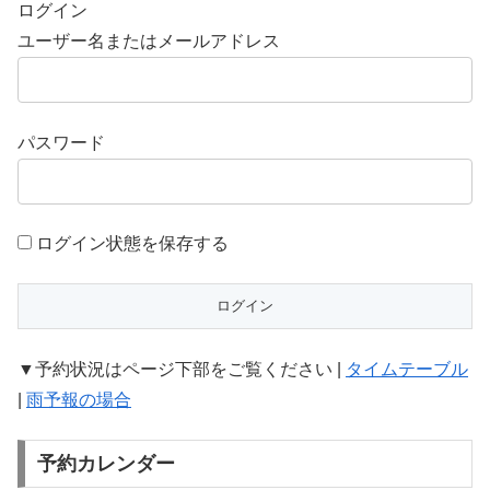
ログイン
ユーザー名またはメールアドレス
パスワード
ログイン状態を保存する
▼予約状況はページ下部をご覧ください |
タイムテーブル
|
雨予報の場合
予約カレンダー