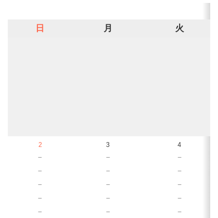
日
月
火
2
3
4
－
－
－
－
－
－
－
－
－
－
－
－
－
－
－