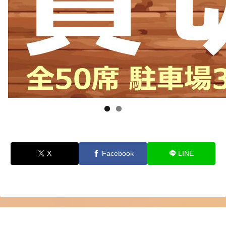
X
Facebook
LINE