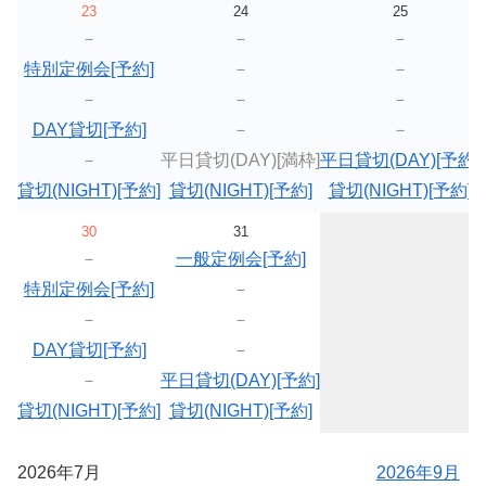
23
24
25
－
－
－
特別定例会
[予約]
－
－
－
－
－
DAY貸切
[予約]
－
－
－
平日貸切(DAY)
[満枠]
平日貸切(DAY)
[予約]
貸切(NIGHT)
[予約]
貸切(NIGHT)
[予約]
貸切(NIGHT)
[予約]
30
31
－
一般定例会
[予約]
特別定例会
[予約]
－
－
－
DAY貸切
[予約]
－
－
平日貸切(DAY)
[予約]
貸切(NIGHT)
[予約]
貸切(NIGHT)
[予約]
2026年7月
2026年9月