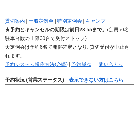
貸切案内
|
一般定例会
|
特別定例会
|
キャンプ
★予約とキャンセルの期限は前日23:55まで。
(定員50名,
駐車台数の上限30台で受付ストップ)
★定例会は予約6名で開催確定となり, 貸切受付が中止さ
れます。
予約システム操作方法(必読)
|
予約履歴
｜
問い合わせ
予約状況 (営業ステータス)
表示できない方はこちら