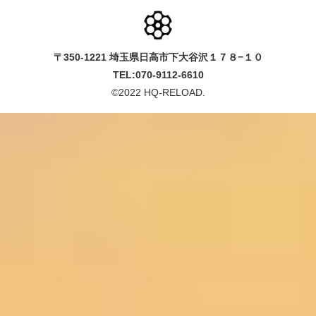
〒350-1221 埼玉県日高市下大谷沢１７８−１０
TEL:070-9112-6610
©2022 HQ-RELOAD.