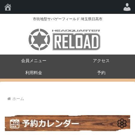
HQ-RELOAD
市街地型サバゲーフィールド 埼玉県日高市
会員メニュー
アクセス
利用料金
予約
ホーム