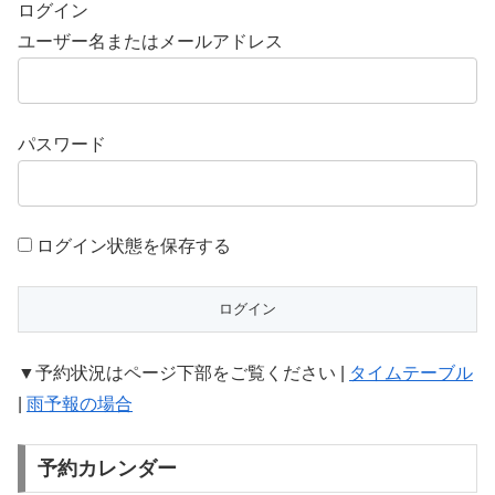
ログイン
ユーザー名またはメールアドレス
パスワード
ログイン状態を保存する
▼予約状況はページ下部をご覧ください |
タイムテーブル
|
雨予報の場合
予約カレンダー