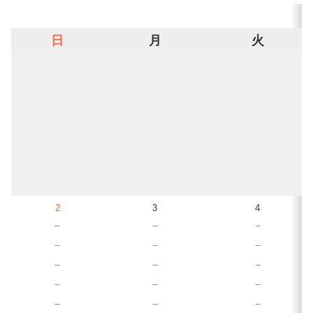
日
月
火
2
3
4
－
－
－
－
－
－
－
－
－
－
－
－
－
－
－