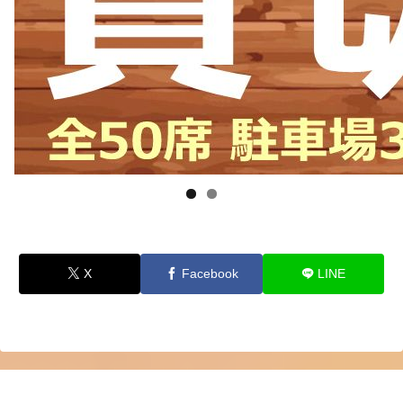
X
Facebook
LINE