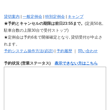
貸切案内
|
一般定例会
|
特別定例会
|
キャンプ
★予約とキャンセルの期限は前日23:55まで。
(定員50名,
駐車台数の上限30台で受付ストップ)
★定例会は予約6名で開催確定となり, 貸切受付が中止さ
れます。
予約システム操作方法(必読)
|
予約履歴
｜
問い合わせ
予約状況 (営業ステータス)
表示できない方はこちら