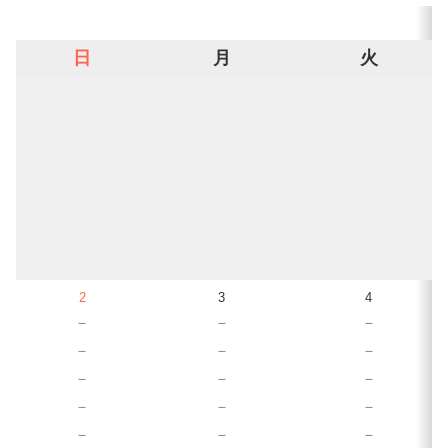
日
月
火
2
3
4
－
－
－
－
－
－
－
－
－
－
－
－
－
－
－