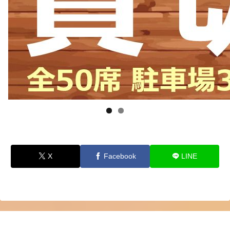
X
Facebook
LINE