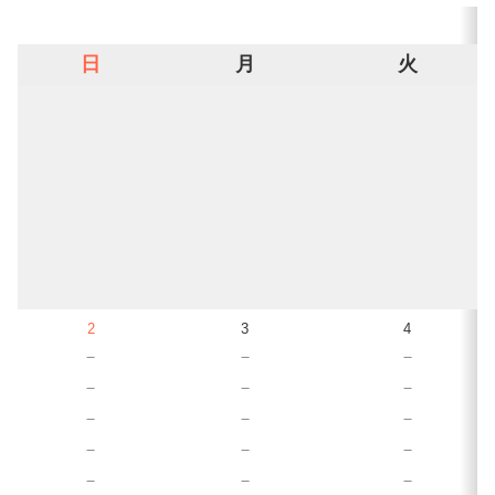
日
月
火
2
3
4
－
－
－
－
－
－
－
－
－
－
－
－
－
－
－