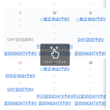
－
－
－
9
10
11
－
一般定例会
[予約]
一般定例会
[予約]
－
－
－
－
－
－
DAY貸切
[満枠]
－
DAY貸切
[予約]
－
平日貸切(DAY)
[予約]
－
貸切(NIGHT)
[予約]
貸切(NIGHT)
[予約]
貸切(NIGHT)
[予約]
スクロールできます
16
17
18
－
一般定例会
[予約]
－
特別定例会
[予約]
－
－
－
－
－
DAY貸切
[予約]
－
－
－
平日貸切(DAY)
[予約]
平日貸切(DAY)
[予約]
貸切(NIGHT)
[予約]
貸切(NIGHT)
[予約]
貸切(NIGHT)
[予約]