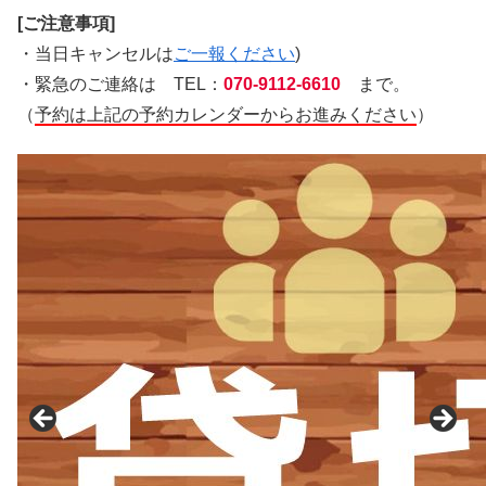
[ご注意事項]
・当日キャンセルは
ご一報ください
)
・緊急のご連絡は TEL：
070-9112-6610
まで。
（
予約は上記の予約カレンダーからお進みください
）