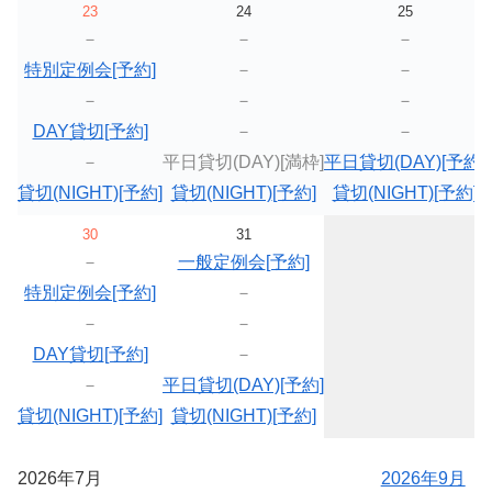
23
24
25
－
－
－
特別定例会
[予約]
－
－
－
－
－
DAY貸切
[予約]
－
－
－
平日貸切(DAY)
[満枠]
平日貸切(DAY)
[予約]
貸切(NIGHT)
[予約]
貸切(NIGHT)
[予約]
貸切(NIGHT)
[予約]
30
31
－
一般定例会
[予約]
特別定例会
[予約]
－
－
－
DAY貸切
[予約]
－
－
平日貸切(DAY)
[予約]
貸切(NIGHT)
[予約]
貸切(NIGHT)
[予約]
2026年7月
2026年9月