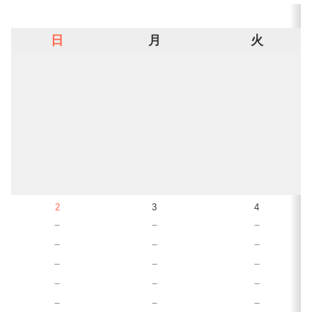
日
月
火
2
3
4
－
－
－
－
－
－
－
－
－
－
－
－
－
－
－