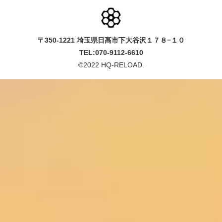
〒350-1221 埼玉県日高市下大谷沢１７８−１０
TEL:070-9112-6610
©2022 HQ-RELOAD.