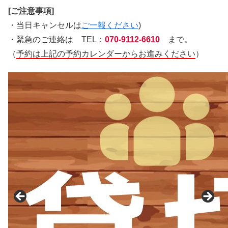
[ご注意事項]
・当日キャンセルは
ご一報ください
)
・緊急のご連絡は TEL：
070-9112-6610
まで。
（
予約は上記の予約カレンダーからお進みください
）