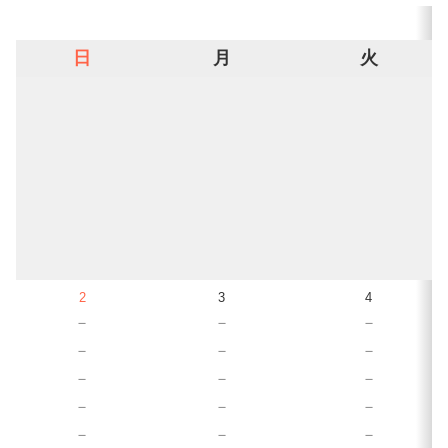
日
月
火
2
3
4
－
－
－
－
－
－
－
－
－
－
－
－
－
－
－