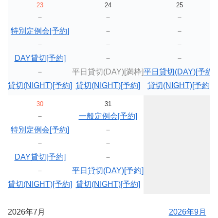
23
24
25
－
－
－
特別定例会
[予約]
－
－
－
－
－
DAY貸切
[予約]
－
－
－
平日貸切(DAY)
[満枠]
平日貸切(DAY)
[予約]
貸切(NIGHT)
[予約]
貸切(NIGHT)
[予約]
貸切(NIGHT)
[予約]
30
31
－
一般定例会
[予約]
特別定例会
[予約]
－
－
－
DAY貸切
[予約]
－
－
平日貸切(DAY)
[予約]
貸切(NIGHT)
[予約]
貸切(NIGHT)
[予約]
2026年7月
2026年9月