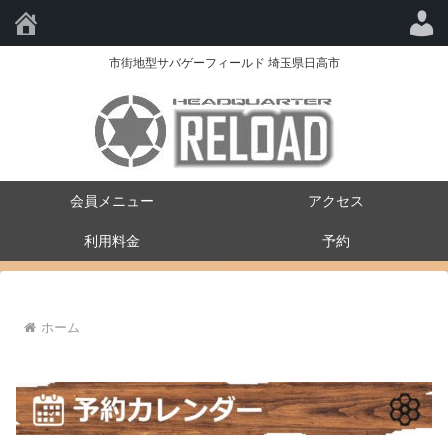
HQ-RELOAD
市街地型サバゲーフィールド 埼玉県日高市
会員メニュー
アクセス
利用料金
予約
ホーム