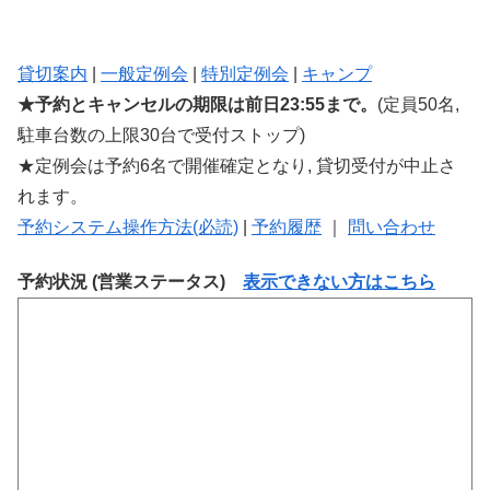
貸切案内
|
一般定例会
|
特別定例会
|
キャンプ
★予約とキャンセルの期限は前日23:55まで。
(定員50名,
駐車台数の上限30台で受付ストップ)
★定例会は予約6名で開催確定となり, 貸切受付が中止さ
れます。
予約システム操作方法(必読)
|
予約履歴
｜
問い合わせ
予約状況 (営業ステータス)
表示できない方はこちら