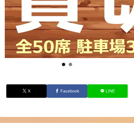
X
Facebook
LINE