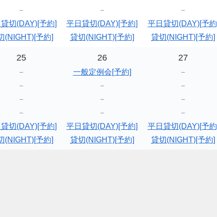
－
－
－
貸切(DAY)
[予約]
平日貸切(DAY)
[予約]
平日貸切(DAY)
[予約
(NIGHT)
[予約]
貸切(NIGHT)
[予約]
貸切(NIGHT)
[予約]
25
26
27
－
一般定例会
[予約]
－
－
－
－
－
－
－
－
－
－
貸切(DAY)
[予約]
平日貸切(DAY)
[予約]
平日貸切(DAY)
[予約
(NIGHT)
[予約]
貸切(NIGHT)
[予約]
貸切(NIGHT)
[予約]