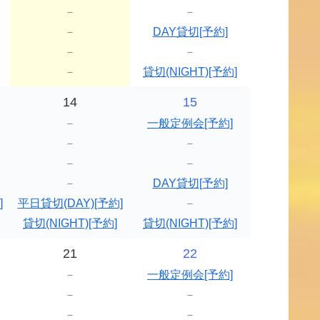
－
－
－
DAY貸切
[予約]
－
－
－
貸切(NIGHT)
[予約]
14
15
－
一般定例会
[予約]
－
－
－
－
－
DAY貸切
[予約]
]
平日貸切(DAY)
[予約]
－
貸切(NIGHT)
[予約]
貸切(NIGHT)
[予約]
21
22
－
一般定例会
[予約]
－
－
－
－