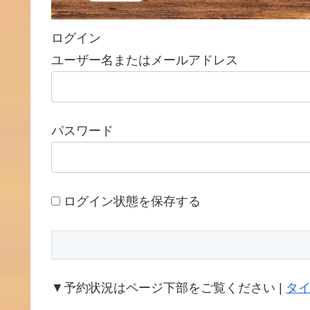
ログイン
ユーザー名またはメールアドレス
パスワード
ログイン状態を保存する
▼予約状況はページ下部をご覧ください |
タ