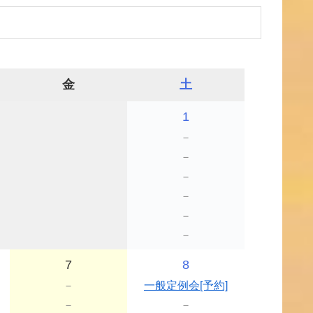
金
土
1
－
－
－
－
－
－
7
8
－
一般定例会
[予約]
－
－