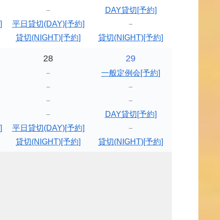
－
DAY貸切
[予約]
]
平日貸切(DAY)
[予約]
－
貸切(NIGHT)
[予約]
貸切(NIGHT)
[予約]
28
29
－
一般定例会
[予約]
－
－
－
－
－
DAY貸切
[予約]
]
平日貸切(DAY)
[予約]
－
貸切(NIGHT)
[予約]
貸切(NIGHT)
[予約]