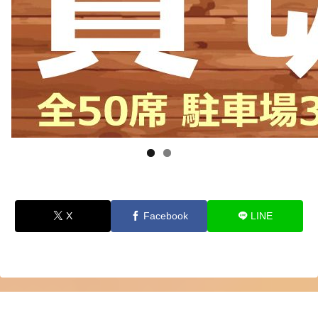
X
Facebook
LINE