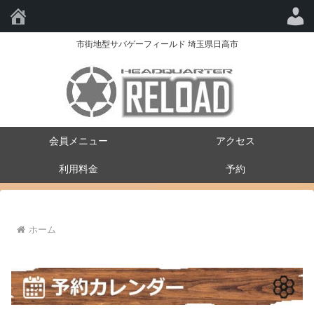
HQ-RELOAD
市街地型サバゲーフィールド 埼玉県日高市
会員メニュー
アクセス
利用料金
予約
ホーム