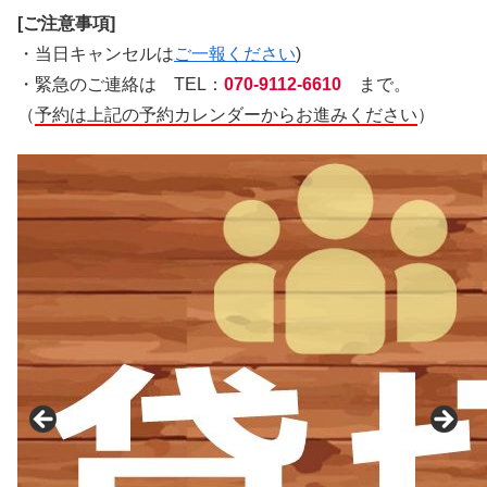
[ご注意事項]
・当日キャンセルは
ご一報ください
)
・緊急のご連絡は TEL：
070-9112-6610
まで。
（
予約は上記の予約カレンダーからお進みください
）