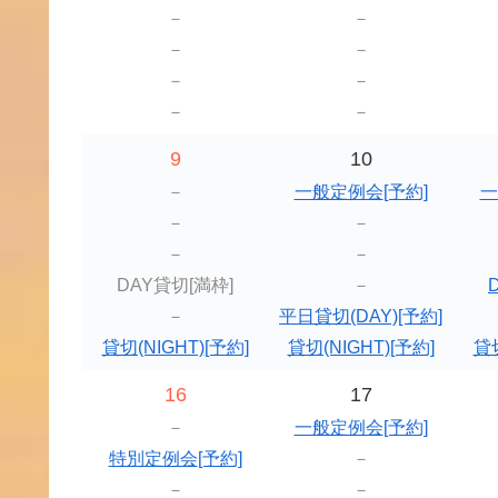
－
－
－
－
－
－
－
－
9
10
－
一般定例会
[予約]
一
－
－
－
－
DAY貸切
[満枠]
－
－
平日貸切(DAY)
[予約]
貸切(NIGHT)
[予約]
貸切(NIGHT)
[予約]
貸切
16
17
－
一般定例会
[予約]
特別定例会
[予約]
－
－
－