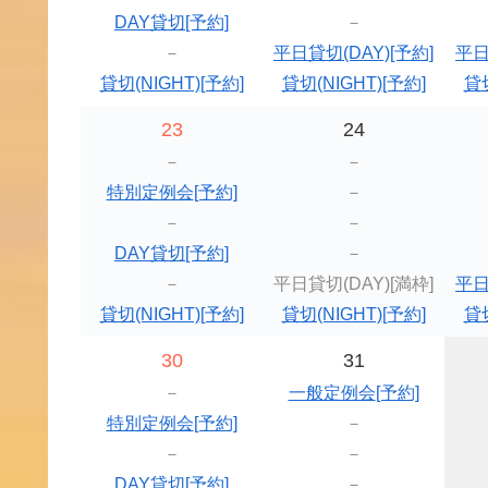
DAY貸切
[予約]
－
－
平日貸切(DAY)
[予約]
平日
貸切(NIGHT)
[予約]
貸切(NIGHT)
[予約]
貸切
23
24
－
－
特別定例会
[予約]
－
－
－
DAY貸切
[予約]
－
－
平日貸切(DAY)
[満枠]
平日
貸切(NIGHT)
[予約]
貸切(NIGHT)
[予約]
貸切
30
31
－
一般定例会
[予約]
特別定例会
[予約]
－
－
－
DAY貸切
[予約]
－