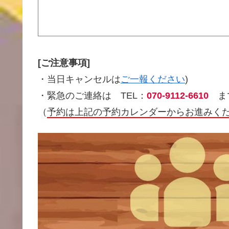
[ご注意事項]
・当日キャンセルは
ご一報ください
)
・緊急のご連絡は TEL：
070-9112-6610
ま
（
予約は上記の予約カレンダーからお進みく