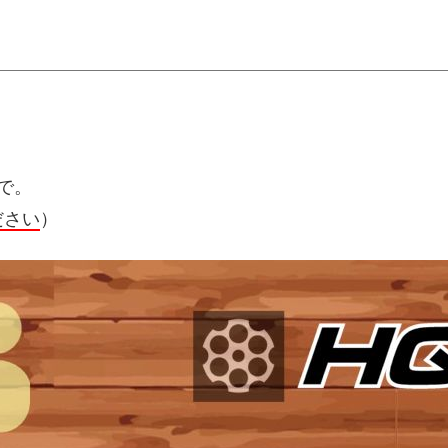
で。
ださい
）