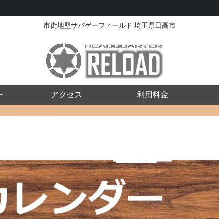
市街地型サバゲーフィールド 埼玉県日高市
ー
アクセス
利用料金