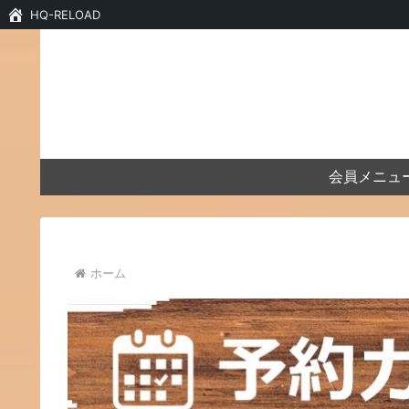
HQ-RELOAD
会員メニュ
ホーム