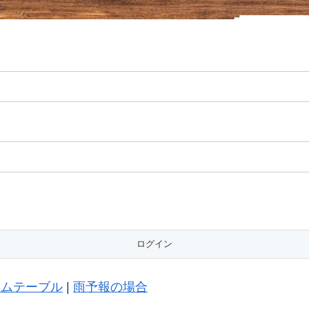
イムテーブル
|
雨予報の場合