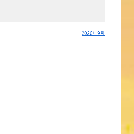
2026年9月