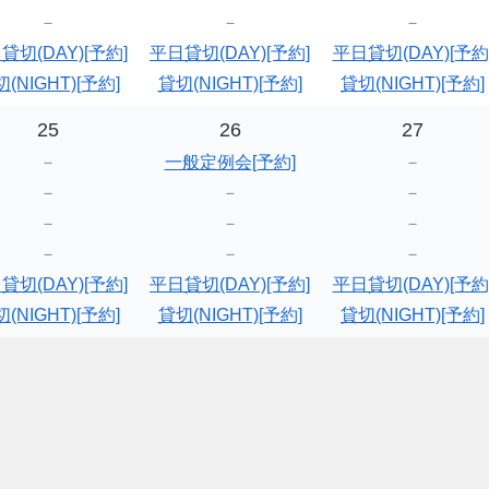
－
－
－
貸切(DAY)
[予約]
平日貸切(DAY)
[予約]
平日貸切(DAY)
[予約
(NIGHT)
[予約]
貸切(NIGHT)
[予約]
貸切(NIGHT)
[予約]
25
26
27
－
一般定例会
[予約]
－
－
－
－
－
－
－
－
－
－
貸切(DAY)
[予約]
平日貸切(DAY)
[予約]
平日貸切(DAY)
[予約
(NIGHT)
[予約]
貸切(NIGHT)
[予約]
貸切(NIGHT)
[予約]