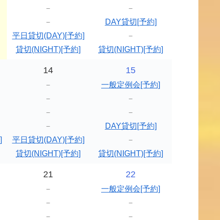
－
－
－
DAY貸切
[予約]
平日貸切(DAY)
[予約]
－
貸切(NIGHT)
[予約]
貸切(NIGHT)
[予約]
14
15
－
一般定例会
[予約]
－
－
－
－
－
DAY貸切
[予約]
]
平日貸切(DAY)
[予約]
－
貸切(NIGHT)
[予約]
貸切(NIGHT)
[予約]
21
22
－
一般定例会
[予約]
－
－
－
－