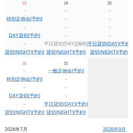
23
24
25
－
－
－
特別定例会
[予約]
－
－
－
－
－
DAY貸切
[予約]
－
－
－
平日貸切(DAY)
[満枠]
平日貸切(DAY)
[予約]
貸切(NIGHT)
[予約]
貸切(NIGHT)
[予約]
貸切(NIGHT)
[予約]
30
31
－
一般定例会
[予約]
特別定例会
[予約]
－
－
－
DAY貸切
[予約]
－
－
平日貸切(DAY)
[予約]
貸切(NIGHT)
[予約]
貸切(NIGHT)
[予約]
2026年7月
2026年9月