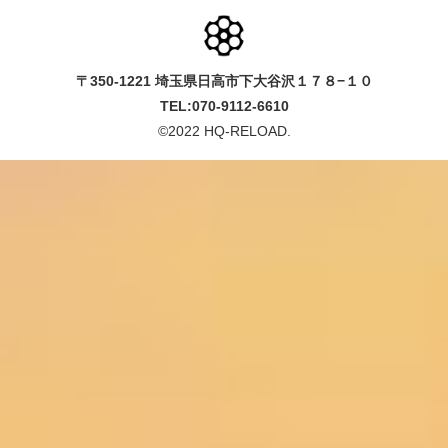
〒350-1221 埼玉県日高市下大谷沢１７８−１０
TEL:070-9112-6610
©2022 HQ-RELOAD.