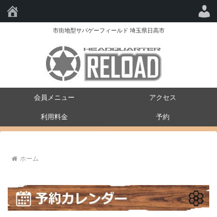
HQ-RELOAD
市街地型サバゲーフィールド 埼玉県日高市
会員メニュー
アクセス
利用料金
予約
ホーム